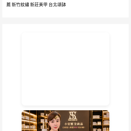
薦
新竹紋繡
新莊美甲
台北頌缽