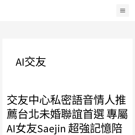
跳
至
主
要
內
容
AI交友
交友中心私密語音情人推
交
友
薦台北未婚聯誼首選 專屬
中
心
AI女友Saejin 超強記憶陪
私