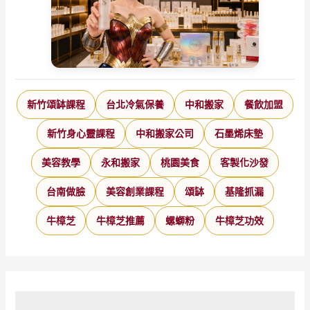
新竹頌缽課程
台北冷氣保養
中和搬家
餐飲加盟
新竹身心靈課程
中和搬家公司
石墨烯床墊
美容教學
永和搬家
桃園美食
客製化沙發
台南做臉
美容創業課程
頌缽
基隆抓漏
牛樟芝
牛樟芝推薦
螺螄粉
牛樟芝功效