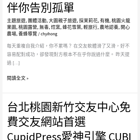
密
伴你告別孤單
語
音
主題旅遊
,
團體活動
,
大園親子旅遊
,
採茉莉花
,
有機
,
桃園火龍
果園
,
桃園露營
,
無毒
,
焢窯
,
蜂花雪葉
,
輕旅行
,
農地認養
,
開心
情
農場
,
養蜂導覽
/
chyihong
人
推
每天重複自我介紹，你不累嗎？ 在交友軟體滑了又滑，好不
薦
容易配對成功，卻發現對方根本不在乎你說過什麼。 昨天提
台
過 […]
北
閱讀全文 »
未
婚
聯
台北桃園新竹交友中心免
誼
台
首
北
費交友網站首選
選
桃
專
園
CupidPress愛神引擎 CUBI
屬
新