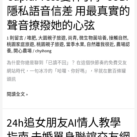
AI
竹
隱私語音信差 用最真實的
女
交
聲音撩撥她的心弦
友
友
Saejin
中
1 則留言
/
堆肥
,
大園親子旅遊
,
尚青
,
微生物菌培養
,
接觸自然
,
超
心
桃園家庭旅遊
,
桃園親子旅遊
,
當季水果
,
自然離我很近
,
農場認
強
免
養
,
開心農場
/
chyihong
記
費
為什麼你總是聊到「已讀不回」？ 在這個快節奏的免費交友
憶
交
網站時代，一句冰冷的「哈囉、你好嗎」，早就在數百條罐
陪
友
頭訊
伴
網
你
站
閱讀全文 »
告
首
別
選
孤
CupidPress
24h追女朋友AI情人教學
24h
單
愛
追
神
女