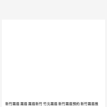
友
撥
網
她
站
的
免
心
費
弦
交
友
APP
推
薦
CupidPress
108
篇
戀
愛
實
新竹霧眉
霧眉
霧眉新竹
竹北霧眉
新竹霧眉預約
新竹霧眉推
戰