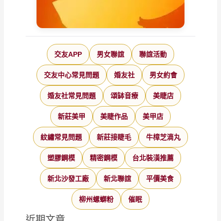
交友APP
男女聯誼
聯誼活動
交友中心常見問題
婚友社
男女約會
婚友社常見問題
頌缽音療
美睫店
新莊美甲
美睫作品
美甲店
紋繡常見問題
新莊接睫毛
牛樟芝滴丸
塑膠鋼模
精密鋼模
台北裝潢推薦
新北沙發工廠
新北聯誼
平價美食
柳州螺螄粉
催眠
近期文章