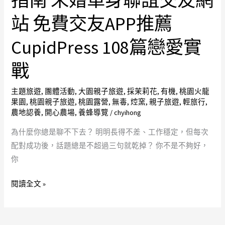
指南 未婚單身聯誼交友網
引
朋
擎
站 免費交友APP推薦
友
CUBI
AI
CupidPress 108篇戀愛實
隱
情
私
戰
人
語
教
音
主題旅遊
,
團體活動
,
大園親子旅遊
,
採茉莉花
,
有機
,
桃園火龍
學
信
果園
,
桃園親子旅遊
,
桃園露營
,
無毒
,
焢窯
,
親子旅遊
,
輕旅行
,
指
差
農地認養
,
開心農場
,
養蜂導覽
/
chyihong
南
用
為什麼你總是聊不下去？ 明明長得不差、工作穩定，但每次
未
最
配對成功後，話題總是不超過三句就乾掉？ 你不是不夠好，
婚
真
你
單
實
身
的
閱讀全文 »
聯
聲
誼
音
交
撩