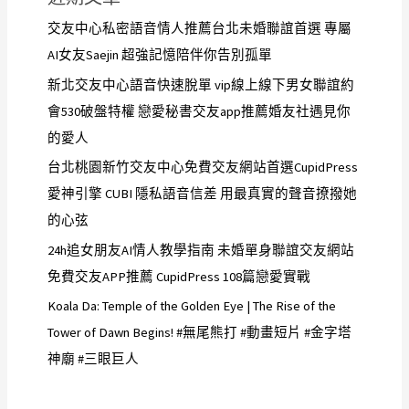
交友中心私密語音情人推薦台北未婚聯誼首選 專屬
AI女友Saejin 超強記憶陪伴你告別孤單
新北交友中心語音快速脫單 vip線上線下男女聯誼約
會530破盤特權 戀愛秘書交友app推薦婚友社遇見你
的愛人
台北桃園新竹交友中心免費交友網站首選CupidPress
愛神引擎 CUBI 隱私語音信差 用最真實的聲音撩撥她
的心弦
24h追女朋友AI情人教學指南 未婚單身聯誼交友網站
免費交友APP推薦 CupidPress 108篇戀愛實戰
Koala Da: Temple of the Golden Eye | The Rise of the
Tower of Dawn Begins! #無尾熊打 #動畫短片 #金字塔
神廟 #三眼巨人