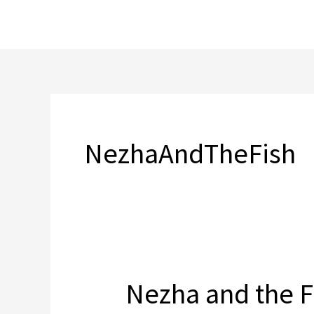
跳
至
主
要
內
容
NezhaAndTheFish
Nezha and the F
Nezha
and