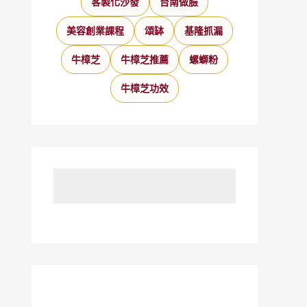
客製化沙發
台南做臉
美容創業課程
頌缽
基隆抓漏
牛樟芝
牛樟芝推薦
螺螄粉
牛樟芝功效