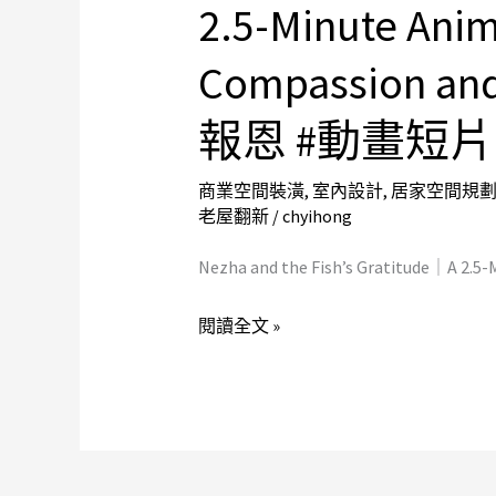
2.5-Minute Anim
the
Fish’s
Compassion 
Gratitude
｜
報恩 #動畫短片
A
2.5-
商業空間裝潢
,
室內設計
,
居家空間規
Minute
老屋翻新
/
chyihong
Animated
Nezha and the Fish’s Gratitude｜A 2.5
Tale
of
閱讀全文 »
Compassion
and
Karma
#
哪