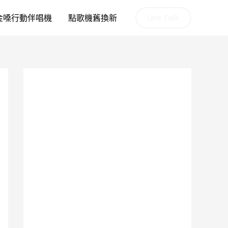
金嗓行動伴唱機
點歌機舊換新
Line Talk