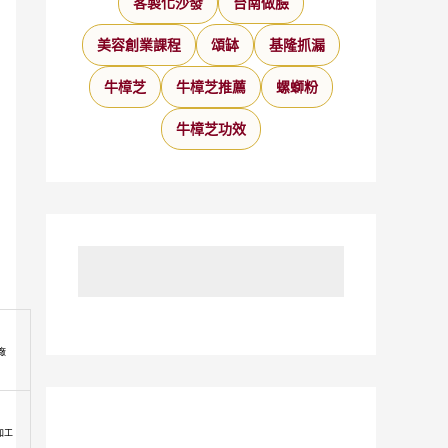
客製化沙發
台南做臉
美容創業課程
頌缽
基隆抓漏
牛樟芝
牛樟芝推薦
螺螄粉
牛樟芝功效
廠
加工