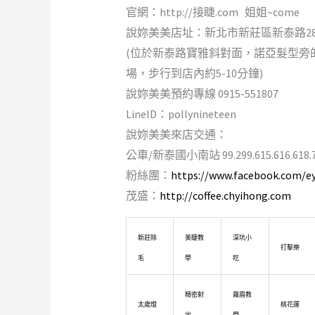
官網：http://接睫.com 姐姐~come
說妳美美店址：新北市新莊區新泰路289
(位於新泰路寶雅斜對面，諾亞髮型旁
場，步行到店內約5-10分鐘)
說妳美美預約專線 0915-551807
LineID：pollynineteen
說妳美美來店交通：
公車/新泰國小南站 99.299.615.616.618.783.
粉絲團：
https://www.facebook.com/e
茂盛：
http://coffee.chyihong.com
新莊除
美睫教
深坑小
打擊樂
毛
學
吃
精密射
霧眉教
太歲燈
桃花運
出
學