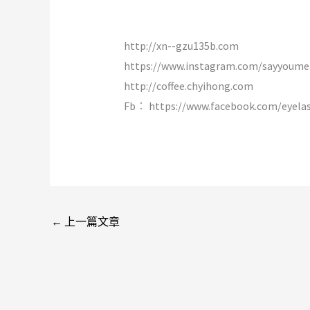
http://xn--gzu135b.com
https://www.instagram.com/sayyoume
http://coffee.chyihong.com
Fb︰ https://www.facebook.com/eyela
←
上一篇文章