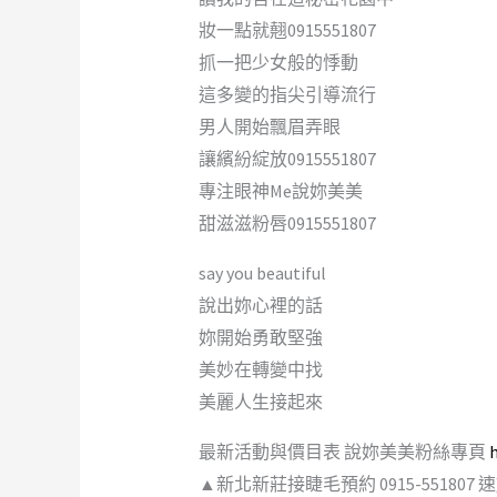
妝一點就翹0915551807
抓一把少女般的悸動
這多變的指尖引導流行
男人開始飄眉弄眼
讓繽紛綻放0915551807
專注眼神Me說妳美美
甜滋滋粉唇0915551807
say you beautiful
說出妳心裡的話
妳開始勇敢堅強
美妙在轉變中找
美麗人生接起來
最新活動與價目表 說妳美美粉絲專頁
▲新北新莊接睫毛預約 0915-551807 