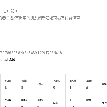
巷15號1F
的巷子裡/有開車的朋友們新莊體育場有付費停車
786.805.820.845.859.1209.F208.藍18
yelash530
多益課
頌缽課
新莊飄
埋入射
精密鋼
監視器
鋼模
程
程
眉
出
模
紋繡教
頌缽證
頌缽創
Die
機械加
壓鑄
CNC
學
照
業
Casting
工