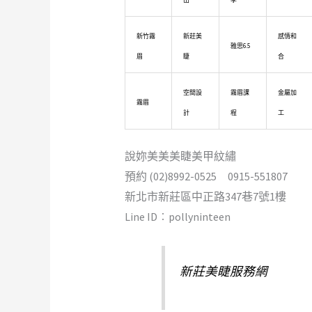
新竹霧
新莊美
感情和
雅思6.5
眉
睫
合
空間設
霧眉課
金屬加
霧眉
計
程
工
說妳美美美睫美甲紋繡
預約 (02)8992-0525 0915-551807
新北市新莊區中正路347巷7號1樓
Line ID︰pollyninteen
新莊美睫服務網