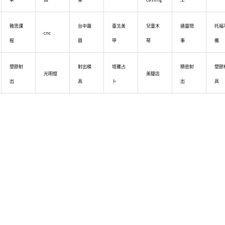
雅思課
台中霧
臺北美
兒童木
通靈問
托福
cnc
程
眉
甲
琴
事
備
塑膠射
射出模
塔羅占
精密射
塑膠
光明燈
美睫店
出
具
卜
出
具