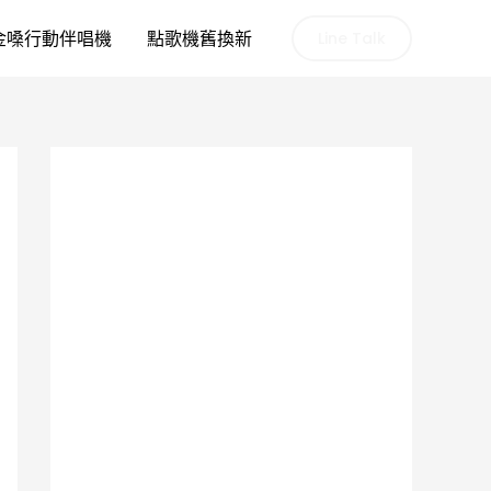
金嗓行動伴唱機
點歌機舊換新
Line Talk