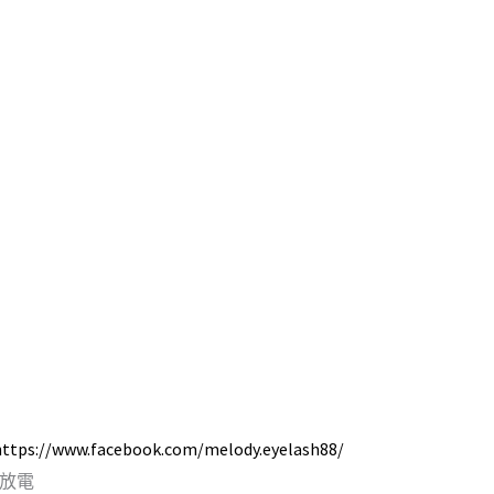
https://www.facebook.com/melody.eyelash88/
速放電