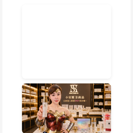
皺
紋
抗
老
化
美
容
商
品
推
薦