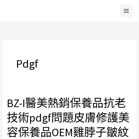
跳
至
主
要
內
容
Pdgf
BZ-I醫美熱銷保養品抗老
BZ-
I
技術pdgf問題皮膚修護美
醫
美
容保養品OEM雞脖子皺紋
熱