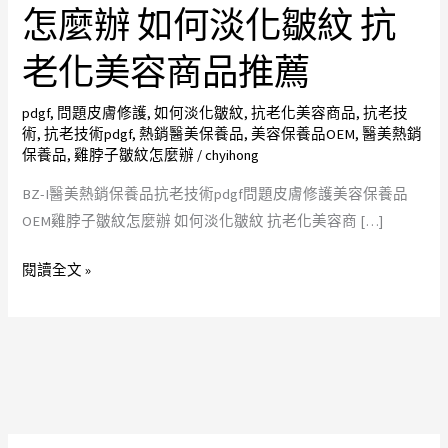
銷
怎麼辦 如何淡化皺紋 抗
保
老化美容商品推薦
養
品
pdgf
,
問題皮膚修護
,
如何淡化皺紋
,
抗老化美容商品
,
抗老技
抗
術
,
抗老技術pdgf
,
熱銷醫美保養品
,
美容保養品OEM
,
醫美熱銷
老
保養品
,
雞脖子皺紋怎麼辦
/
chyihong
技
BZ-I醫美熱銷保養品抗老技術pdgf問題皮膚修護美容保養品
術
OEM雞脖子皺紋怎麼辦 如何淡化皺紋 抗老化美容商 […]
pdgf
問
閱讀全文 »
題
皮
膚
修
護
美
容