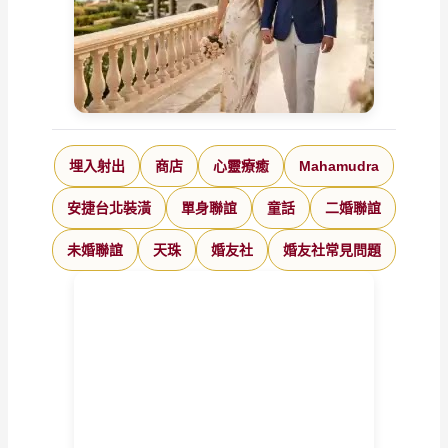
埋入射出
商店
心靈療癒
Mahamudra
安捷台北裝潢
單身聯誼
童話
二婚聯誼
未婚聯誼
天珠
婚友社
婚友社常見問題