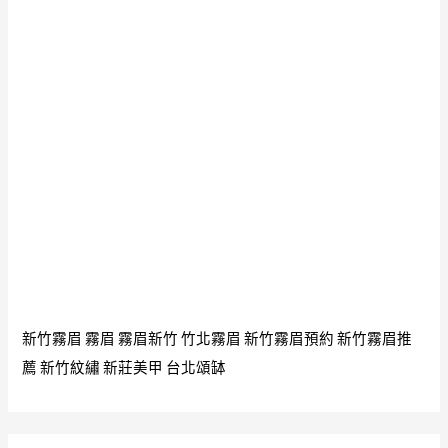
保
養
品
OEM
雞
脖
子
皺
紋
怎
麼
辦
新竹霧眉
霧眉
霧眉新竹
竹北霧眉
新竹霧眉預約
新竹霧眉推
如
薦
新竹紋繡
新莊美甲
台北頌缽
何
淡
化