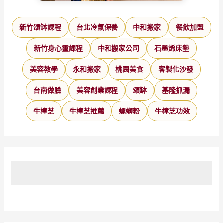
新竹頌缽課程
台北冷氣保養
中和搬家
餐飲加盟
新竹身心靈課程
中和搬家公司
石墨烯床墊
美容教學
永和搬家
桃園美食
客製化沙發
台南做臉
美容創業課程
頌缽
基隆抓漏
牛樟芝
牛樟芝推薦
螺螄粉
牛樟芝功效