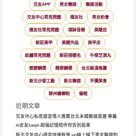
交友APP
男女聯誼
聯誼活動
交友中心常見問題
婚友社
男女約會
婚友社常見問題
頌缽音療
美睫店
新莊美甲
美睫作品
美甲店
紋繡常見問題
新莊接睫毛
牛樟芝滴丸
塑膠鋼模
精密鋼模
台北裝潢推薦
新北沙發工廠
新北聯誼
平價美食
柳州螺螄粉
催眠
近期文章
交友中心私密語音情人推薦台北未婚聯誼首選 專屬
AI女友Saejin 超強記憶陪伴你告別孤單
新北交友中心語音快速脫單 vip線上線下男女聯誼約